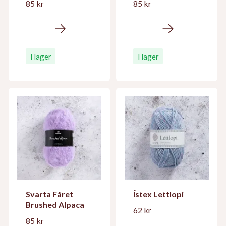
85 kr
85 kr
I lager
I lager
Svarta Fåret
Ístex Lettlopi
Brushed Alpaca
62 kr
85 kr