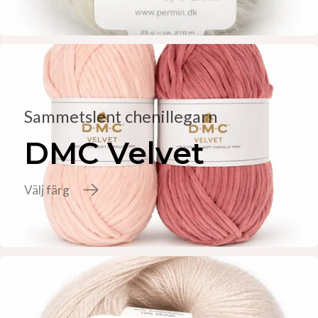
Sammetslent chenillegarn
DMC Velvet
Välj färg