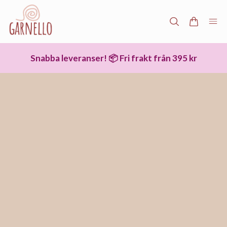
Snabba leveranser! 📦 Fri frakt från 395 kr