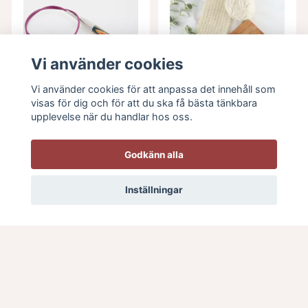
Vi använder cookies
Vi använder cookies för att anpassa det innehåll som
visas för dig och för att du ska få bästa tänkbara
KnitPro Symfonie
upplevelse när du handlar hos oss.
Rundstickor 40
cm
KnitPro Waves
Godkänn alla
2.0 virknål
109 kr
35 kr
39 kr
Inställningar
I lager
I lager