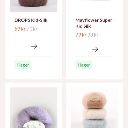
DROPS Kid-Silk
Mayflower Super
Kid Silk
59 kr
70 kr
79 kr
98 kr
I lager
I lager