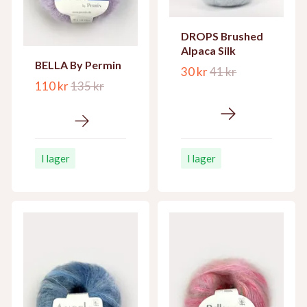
DROPS Brushed
Alpaca Silk
BELLA By Permin
30 kr
41 kr
110 kr
135 kr
I lager
I lager