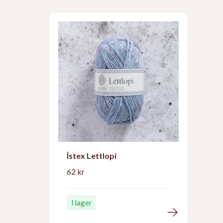
Ístex Lettlopi
62 kr
I lager