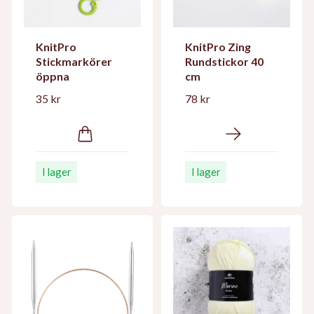
KnitPro
KnitPro Zing
Stickmarkörer
Rundstickor 40
öppna
cm
35 kr
78 kr
I lager
I lager