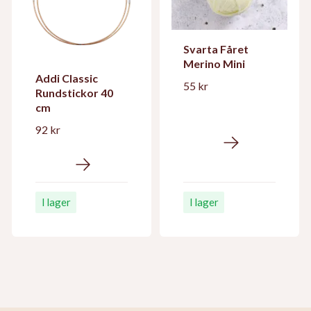
Svarta Fåret
Merino Mini
Addi Classic
55 kr
Rundstickor 40
cm
92 kr
I lager
I lager