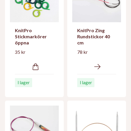
KnitPro
KnitPro Zing
Stickmarkörer
Rundstickor 40
öppna
cm
35 kr
78 kr
I lager
I lager