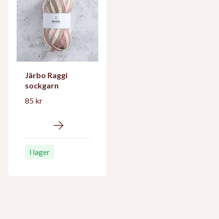
Järbo Raggi
sockgarn
85 kr
I lager