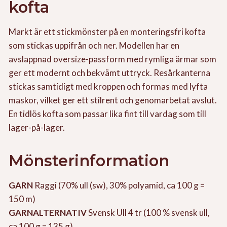
kofta
Markt är ett stickmönster på en monteringsfri kofta
som stickas uppifrån och ner. Modellen har en
avslappnad oversize-passform med rymliga ärmar som
ger ett modernt och bekvämt uttryck. Resårkanterna
stickas samtidigt med kroppen och formas med lyfta
maskor, vilket ger ett stilrent och genomarbetat avslut.
En tidlös kofta som passar lika fint till vardag som till
lager-på-lager.
Mönsterinformation
GARN
Raggi (70% ull (sw), 30% polyamid, ca 100 g =
150 m)
GARNALTERNATIV
Svensk Ull 4 tr (100 % svensk ull,
ca 100 g = 135 g)