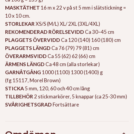
MASKTÄTHET
16 m x 22 v på st 5 mm i slätstickning =
10 x 10 cm.
STORLEKAR
XS/S (M/L) XL/ 2XL (3XL/4XL)
REKOMENDERAD RÖRELSEVIDD
Ca 30–45 cm
PLAGGETS ÖVERVIDD
Ca 120 (140) 160 (180) cm
PLAGGETS LÄNGD
Ca 76 (79) 79 (81) cm
ÖVERARMSVIDD
Ca 55 (62) 62 (66) cm
ÄRMENS LÄNGD
Ca 48 cm (alla storlekar)
GARNÅTGÅNG
1000 (1100) 1300 (1400) g
(fg 15117, Morel Brown)
STICKA
5 mm, 120, 60 och 40 cm lång
TILLBEHÖR
2 stickmarkörer, 5 knappar (ca 25-30 mm)
SVÅRIGHETSGRAD
Fortsättare