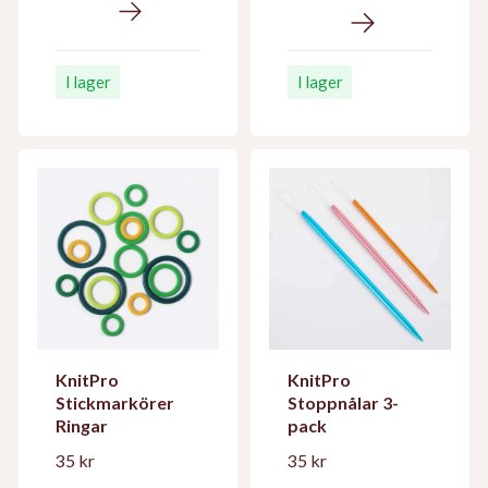
I lager
I lager
KnitPro
KnitPro
Stickmarkörer
Stoppnålar 3-
Ringar
pack
35 kr
35 kr