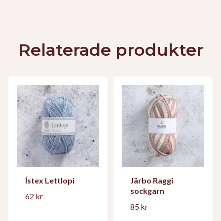
Relaterade produkter
Ístex Lettlopi
Järbo Raggi
sockgarn
62 kr
85 kr