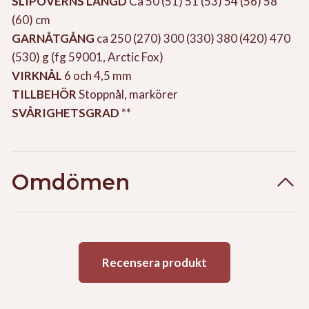
SLIPOVERNS LÄNGD
Ca 50 (51) 51 (53) 54 (56) 58
(60) cm
GARNÅTGÅNG
ca 250 (270) 300 (330) 380 (420) 470
(530) g (fg 59001, Arctic Fox)
VIRKNÅL
6 och 4,5 mm
TILLBEHÖR
Stoppnål, markörer
SVÅRIGHETSGRAD
**
Omdömen
Recensera produkt