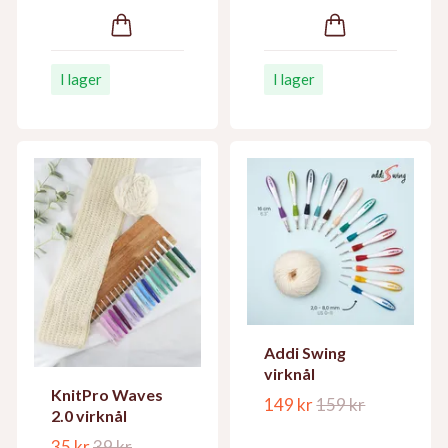
I lager
I lager
Addi Swing
virknål
KnitPro Waves
149 kr
159 kr
2.0 virknål
35 kr
39 kr