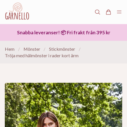
Snabba leveranser! 📦 Fri frakt från 395 kr
Hem
/
Mönster
/
Stickmönster
/
Tröja med hålmönster i rader kort ärm