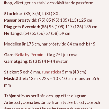
ihop, vilket ger en stabil och välsittande passform.
Storlekar:
(XS) S (M) L (XL) XXL
Passar bröstvidd:
(75) 85 (95) 105 (115) 125 cm
Plaggets övervidd:
(86) 95 (108) 117 (126) 135 cm
Hel längd:
(54) 55 (56) 57 (58) 59 cm
Modellen är 175 cm, har bröstvidd 84 cm och bär S
Garn:
Bella by Permin
– färg 75 Ljus rosa
Garnåtgång:
(3) 3 (3) 4 (4) 4 nystan
Stickor:
5 och 6 mm,
rundsticka
5 mm (40 cm)
Masktäthet:
13 m × 22 v = 10 × 10 cm i mönster på 6
mm
Tröjan stickas nerifrån och upp efter diagram.
Arbetsstyckena består av framstycke, bakstycke och
ärmar som sys ihop för en fin form och ett stabilt