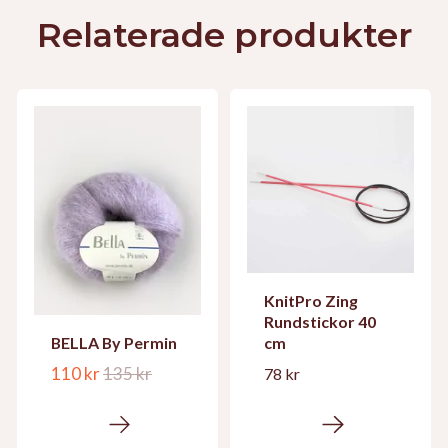
Relaterade produkter
KnitPro Zing
Rundstickor 40
cm
BELLA By Permin
110 kr
135 kr
78 kr