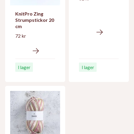
KnitPro Zing
Strumpstickor 20
cm
72 kr
I lager
I lager