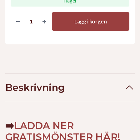
I lager
Lägg i korgen
Beskrivning
➡️
LADDA NER
GRATISMÖNSTER HÄR!