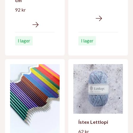
cm
92 kr
I lager
I lager
Ístex Lettlopi
62 kr