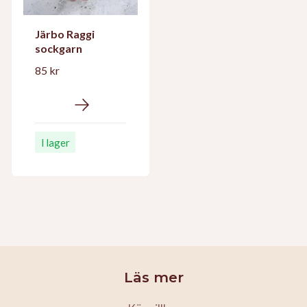
Järbo Raggi
sockgarn
85 kr
I lager
Läs mer